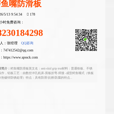
鳄鱼嘴防滑板
26/5/13 9:54:34
178
4小时免费咨询：
8230184298
人：张经理
QQ咨询
747412542@qq.com
：
https://www.apssck.com
容简介：
鳄鱼嘴防滑板英文名：anti-skid grip trut材料：普通铁板、不锈
板作，铝板工艺：由数控冲孔机床-剪板折弯-焊接 -成型鳄鱼嘴式（铁板
作热镀锌防锈处理）特点：具有防滑\抗锈\防腐的特点...