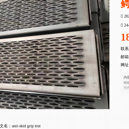
20
2
1
联系
邮箱：
网址
内
钢
可
名：anti-skid grip trut