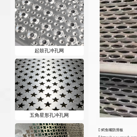
起鼓孔冲孔网
五角星形孔冲孔网
鳄鱼嘴防滑板