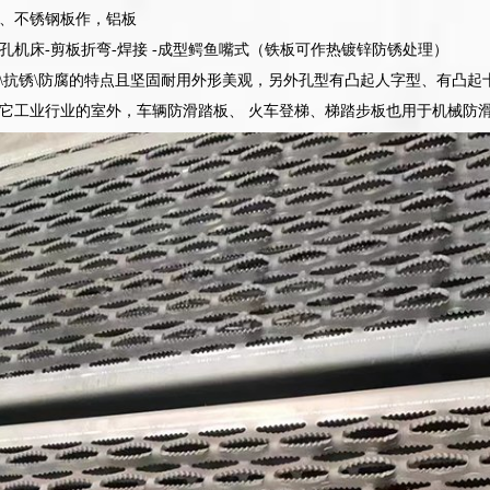
、不锈钢板作，铝板
孔机床-剪板折弯-焊接 -成型鳄鱼嘴式（铁板可作热镀锌防锈处理）
\抗锈\防腐的特点且坚固耐用外形美观，另外孔型有凸起人字型、有凸起
它工业行业的室外，车辆防滑踏板、 火车登梯、梯踏步板也用于机械防