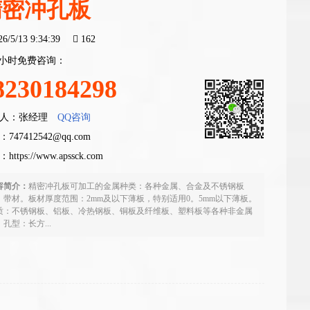
精密冲孔板
26/5/13 9:34:39
162
4小时免费咨询：
8230184298
人：张经理
QQ咨询
747412542@qq.com
：
https://www.apssck.com
容简介：
精密冲孔板可加工的金属种类：各种金属、合金及不锈钢板
、带材。板材厚度范围：2mm及以下薄板，特别适用0。5mm以下薄板。
质：不锈钢板、铝板、冷热钢板、铜板及纤维板、塑料板等各种非金属
孔型：长方...