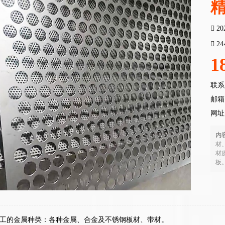
20
2
1
联系
邮箱：
网址
内
材
材
板。
工的金属种类：各种金属、合金及不锈钢板材、带材。