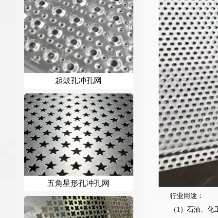
起鼓孔冲孔网
五角星形孔冲孔网
行业用途：
（1）石油、化