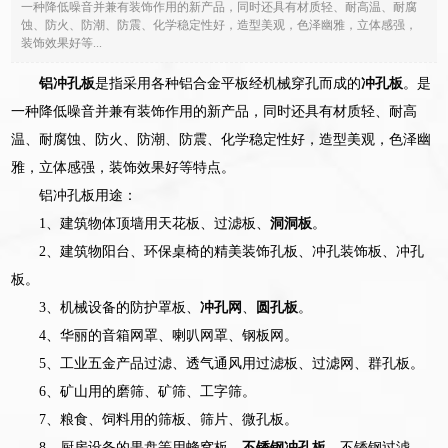
一种降低噪音并兼有装饰作用的新产品，同时还具有材质轻、耐高温、耐腐
蚀、防火、防潮、防震、化学稳定性好，造型美观，色泽幽雅，立体感强，
装饰效果好等...
铝冲孔板
是指采用各种铝合金平板经机械穿孔而成的
冲孔板
。是
一种降低噪音并兼有装饰作用的新产品，同时还具有材质轻、耐高
温、耐腐蚀、防火、防潮、防震、化学稳定性好，造型美观，色泽幽
雅，立体感强，装饰效果好等特点。
铝冲孔板用途：
1、建筑物体顶墙用天花板、过滤板、
洞洞板
。
2、建筑物阳台、环保桌椅的精美装饰孔板、冲孔装饰板、冲孔
板。
3、机械设备的防护罩板、
冲孔网
、
圆孔板
。
4、华丽的音箱网罩、喇叭网罩、钢板网。
5、工业五金产品过滤、透气通风用过滤板、过滤网、群孔板。
6、矿山用的磨筛、矿筛、工字筛。
7、粮食、饲料用的筛板、筛片、微孔板。
8、厨房设备的果盘等用蜂窝板、
不锈钢冲孔板
、不锈钢过滤