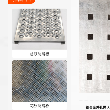
起鼓防滑板
花纹防滑板
铝合金冲孔网
认