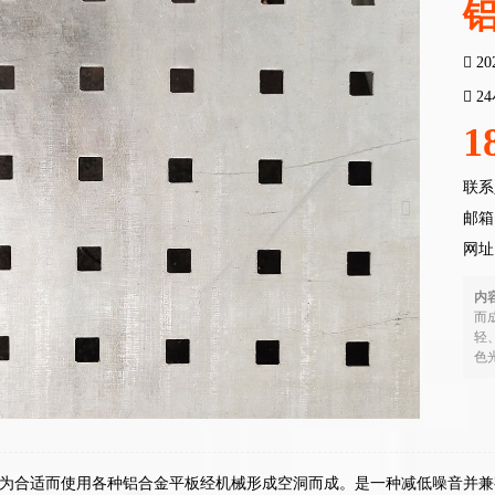
20
2
1
联系
邮箱：
网址
内
而
轻
色光
为合适而使用各种铝合金平板经机械形成空洞而成。是一种减低噪音并兼