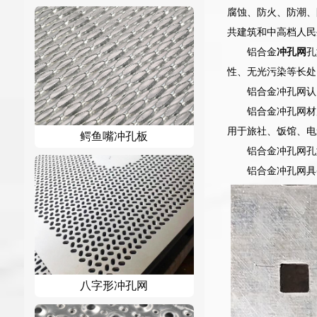
腐蚀、防火、防潮、
共建筑和中高档人民
铝合金
冲孔网
孔
性、无光污染等长处
铝合金冲孔网认
铝合金冲孔网材
用于旅社、饭馆、电
鳄鱼嘴冲孔板
铝合金冲孔网孔
铝合金冲孔网具
八字形冲孔网