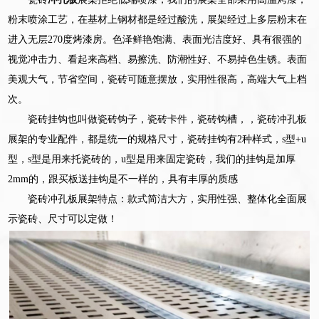
粉末喷涂工艺，在基材上钢材都是经过酸洗，展架经过上多层粉末在
进入无层270度烤漆房。色泽鲜艳饱满、表面光洁度好、具有很强的
视觉冲击力、看起来高档、易擦洗、防潮性好、不易掉色生锈。表面
美观大气，节省空间，瓷砖可随意摆放，实用性很高，高端大气上档
次。
瓷砖挂钩也叫做瓷砖钩子，瓷砖卡件，瓷砖钩槽，，瓷砖冲孔板
展架的专业配件，都是统一的规格尺寸，瓷砖挂钩有2种样式，s型+u
型，s型是用来托瓷砖的，u型是用来固定瓷砖，我们的挂钩是加厚
2mm的，跟买板送挂钩是不一样的，具有丰厚的质感
瓷砖冲孔板展架特点：款式简洁大方，实用性强、整体化全面展
示瓷砖、尺寸可以定做！