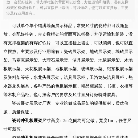
放，会配好挂钩，带支撑框架的背面可以折叠，方便运输和组装，没有支撑
框架的有焊好铁片，可以直接挂上墙面，可以倾斜，也可以直立摆放。主要
涉及行业用途有...
可以单个单个铺满墙面展示样品，常规尺寸的瓷砖都可以随意
放，会配好挂钩，带支撑框架的背面可以折叠，方便运输和组装，没
有支撑框架的有焊好铁片，可以直接挂上墙面，可以倾斜，也可以直
立摆放。主要涉及行业用途有：瓷砖展示架、地砖展示架、墙砖展示
架、马赛克展示架、大理石展示架、洁具展示架、地毯展示架、木地
板展示架、天花板展示架、地板展示架、玻璃展示架、铝扣板展示架
及资料架等等，水龙头展示架，洁具展示柜，卫浴龙头洁具展柜，热
水器龙头展具，各种产品的色板展示柜，精品柜展架，书柜，衣柜等
等木制产品柜。也可按客户的要求及尺寸量身订做特殊展具。
瓷砖展架展示架厂家，专业给做成品展架的提供板材，质优价
廉，质量保证，
瓷砖冲孔板展架
尺寸高度2-3m之间均可定做，宽度1m.，任意尺
寸可裁剪。
瓷砖
冲孔板
展架拒绝低端喷漆，我们的展架全部采用高温烤漆，