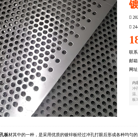
20
2
1
联系
邮箱：
网址
内
冲
温
板3
孔板
材其中的一种，是采用优质的镀锌板经过冲孔打眼后形成各种均匀的