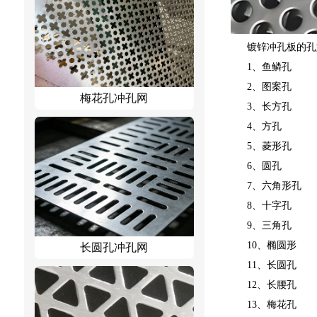
镀锌冲孔板的孔
1、鱼鳞孔
2、图案孔
梅花孔冲孔网
3、长方孔
4、方孔
5、菱形孔
6、圆孔
7、六角形孔
8、十字孔
9、三角孔
10、椭圆形
长圆孔冲孔网
11、长圆孔
12、长腰孔
13、梅花孔