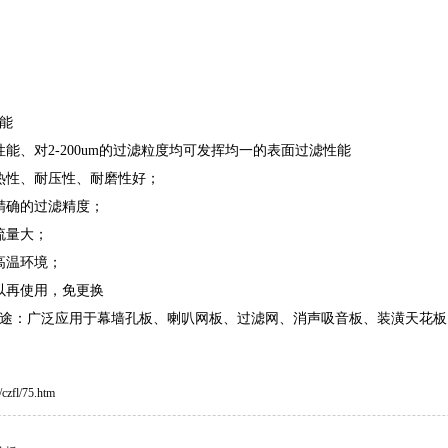
能
性能、对2-200um的过滤粒度均可发挥均一的表面过滤性能
热性、耐压性、耐磨性好；
精确的过滤精度；
流量大；
高温环境；
以再使用，免更换
途：广泛应用于幕墙孔板、喇叭网板、过滤网、消声吸音板、装潢天花板
czfl/75.htm