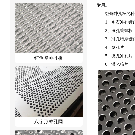
耐用。
镀锌冲孔板的种
1、图案冲孔镀
2、圆孔镀锌板
3、冲孔特厚镀
4、网孔片
5、微孔冲孔片
鳄鱼嘴冲孔板
6、激光筛片
八字形冲孔网