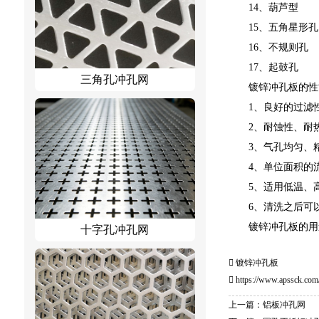
14、葫芦型
15、五角星形孔
16、不规则孔
17、起鼓孔
三角孔冲孔网
镀锌冲孔板的性
1、良好的过滤
2、耐蚀性、耐
3、气孔均匀、
4、单位面积的
5、适用低温、
6、清洗之后可
镀锌冲孔板的用
十字孔冲孔网
镀锌冲孔板
https://www.apssck.com/
上一篇：铝板冲孔网