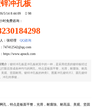
镀锌冲孔板
26/5/14 8:44:09
98
4小时免费咨询：
8230184298
人：张经理
QQ咨询
747412542@qq.com
：
https://www.apssck.com
容简介：
镀锌冲孔板是冲孔板材其中的一种，是采用优质的镀锌板经过
孔打眼后形成各种均匀的网孔，特点是板面平整，光滑，耐腐蚀、耐高
、美观、坚固耐用。镀锌冲孔板的种类1、图案冲孔镀锌片2、圆孔镀锌
、冲孔特厚镀...
网孔，特点是板面平整，光滑，耐腐蚀、耐高温、美观、坚固