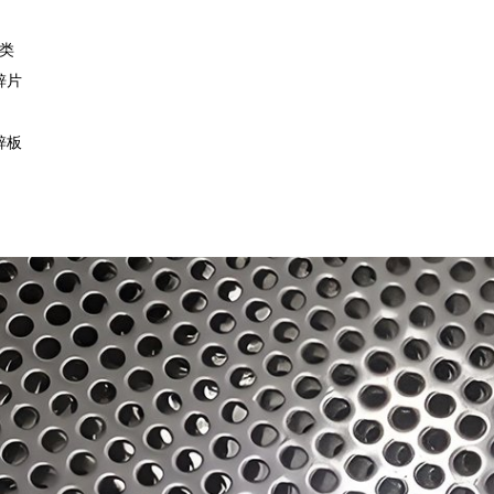
类
锌片
锌板