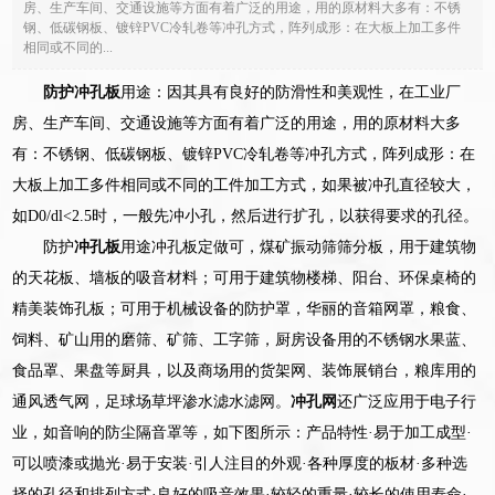
房、生产车间、交通设施等方面有着广泛的用途，用的原材料大多有：不锈
钢、低碳钢板、镀锌PVC冷轧卷等冲孔方式，阵列成形：在大板上加工多件
相同或不同的...
防护冲孔板
用途：因其具有良好的防滑性和美观性，在工业厂
房、生产车间、交通设施等方面有着广泛的用途，用的原材料大多
有：不锈钢、低碳钢板、镀锌PVC冷轧卷等冲孔方式，阵列成形：在
大板上加工多件相同或不同的工件加工方式，如果被冲孔直径较大，
如D0/dl<2.5时，一般先冲小孔，然后进行扩孔，以获得要求的孔径。
防护
冲孔板
用途冲孔板定做可，煤矿振动筛筛分板，用于建筑物
的天花板、墙板的吸音材料；可用于建筑物楼梯、阳台、环保桌椅的
精美装饰孔板；可用于机械设备的防护罩，华丽的音箱网罩，粮食、
饲料、矿山用的磨筛、矿筛、工字筛，厨房设备用的不锈钢水果蓝、
食品罩、果盘等厨具，以及商场用的货架网、装饰展销台，粮库用的
通风透气网，足球场草坪渗水滤水滤网。
冲孔网
还广泛应用于电子行
业，如音响的防尘隔音罩等，如下图所示：产品特性·易于加工成型·
可以喷漆或抛光·易于安装·引人注目的外观·各种厚度的板材·多种选
择的孔径和排列方式·良好的吸音效果·较轻的重量·较长的使用寿命·