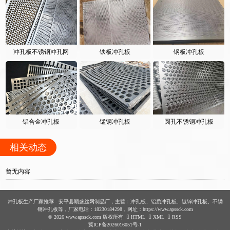
冲孔板不锈钢冲孔网
铁板冲孔板
钢板冲孔板
铝合金冲孔板
锰钢冲孔板
圆孔不锈钢冲孔板
相关动态
暂无内容
冲孔板生产厂家推荐 - 安平县顺盛丝网制品厂，主营：冲孔板、铝质冲孔板、镀锌冲孔板、不锈
钢冲孔板等，厂家电话：18230184298，网址：https://www.apssck.com
© 2026 www.apssck.com 版权所有
HTML
XML
RSS
冀ICP备2026016051号-1