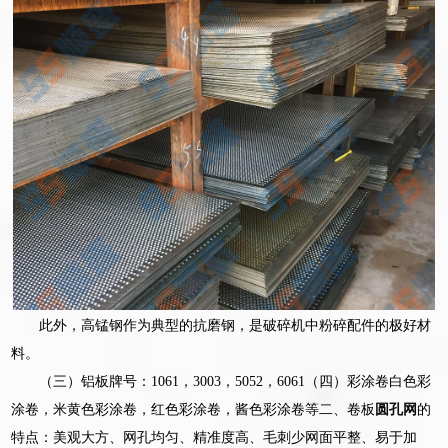
此外，高锰钢作为典型的抗磨钢，是破碎机中粉碎配件的极好材
料。
（三）铝板牌号：1061，3003，5052，6061（四）彩涂卷白色彩
涂卷，米黄色彩涂卷，红色彩涂卷，酱色彩涂卷等二、卷板
圆孔网
的
特点：美观大方、网孔均匀、精准度高、毛刺少网面平整、易于加