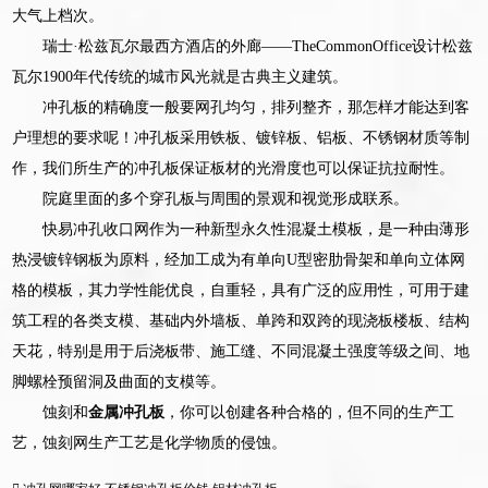
大气上档次。
瑞士·松兹瓦尔最西方酒店的外廊——TheCommonOffice设计松兹
瓦尔1900年代传统的城市风光就是古典主义建筑。
冲孔板的精确度一般要网孔均匀，排列整齐，那怎样才能达到客
户理想的要求呢！冲孔板采用铁板、镀锌板、铝板、不锈钢材质等制
作，我们所生产的冲孔板保证板材的光滑度也可以保证抗拉耐性。
院庭里面的多个穿孔板与周围的景观和视觉形成联系。
快易冲孔收口网作为一种新型永久性混凝土模板，是一种由薄形
热浸镀锌钢板为原料，经加工成为有单向U型密肋骨架和单向立体网
格的模板，其力学性能优良，自重轻，具有广泛的应用性，可用于建
筑工程的各类支模、基础内外墙板、单跨和双跨的现浇板楼板、结构
天花，特别是用于后浇板带、施工缝、不同混凝土强度等级之间、地
脚螺栓预留洞及曲面的支模等。
蚀刻和
金属冲孔板
，你可以创建各种合格的，但不同的生产工
艺，蚀刻网生产工艺是化学物质的侵蚀。