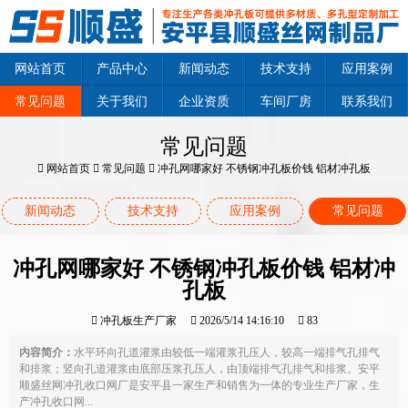
网站首页
产品中心
新闻动态
技术支持
应用案例
常见问题
关于我们
企业资质
车间厂房
联系我们
常见问题
网站首页
常见问题
冲孔网哪家好 不锈钢冲孔板价钱 铝材冲孔板
新闻动态
技术支持
应用案例
常见问题
冲孔网哪家好 不锈钢冲孔板价钱 铝材冲
孔板
冲孔板生产厂家
2026/5/14 14:16:10
83
内容简介：
水平环向孔道灌浆由较低一端灌浆孔压人，较高一端排气孔排气
和排浆；竖向孔道灌浆由底部压浆孔压人，由顶端排气孔排气和排浆。安平
顺盛丝网冲孔收口网厂是安平县一家生产和销售为一体的专业生产厂家，生
产冲孔收口网...