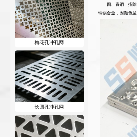
四、青铜：指除
铜锡合金，因颜色呈
梅花孔冲孔网
长圆孔冲孔网