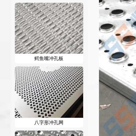
鳄鱼嘴冲孔板
八字形冲孔网