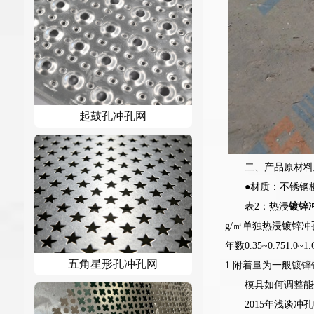
起鼓孔冲孔网
二、产品原材料
●材质：不锈钢
表2：热浸
镀锌
g/㎡单独热浸镀锌冲孔板
年数0.35~0.751.0~1.
五角星形孔冲孔网
1.附着量为一般镀
模具如何调整能
2015年浅谈