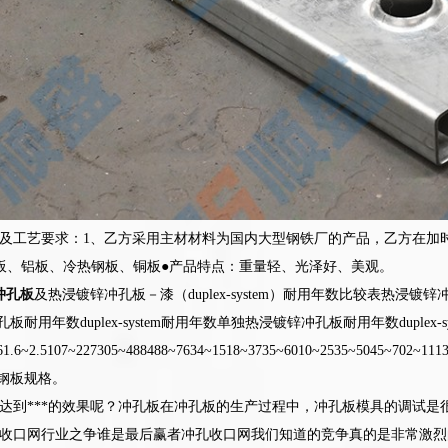
及工艺要求：1、乙方采用主材材料为国内大型钢铁厂的产品，乙方在加
板、铝板、冷热钢板、铜板●产品特点：重量轻、光泽好、美观。
冲孔板
及热浸镀锌冲孔板－漆（duplex-system）耐用年数比较表热浸镀
耐用年数duplex-system耐用年数单独热浸镀锌冲孔板耐用年数duplex-s
61.6~2.5107~227305~488488~7634~1518~3735~6010~2535~5045~702~11
锌钢板规格。
达到***的效果呢？冲孔板在冲孔板的生产过程中，冲孔板模具的调试是
冲孔收口网行业之争谁是最后赢者冲孔收口网我们知道的竞争真的是非常激