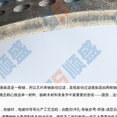
激振器是一根轴，所以又叫单轴振动过滤，直线振动过滤激振器由两根轴
的概念精心挑选单一材料、杨树木材和美食学中最重要的形状——圆形，
，热镀锌，电镀锌等等出产工艺流程：由数控冲孔-剪板折弯-焊接-成型
：沸腾钢板大量用制造各种冲压件、建筑及工程结构和一些不太重要的机