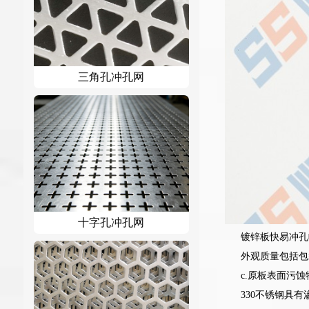
三角孔冲孔网
十字孔冲孔网
镀锌板快易冲孔
外观质量包括包
c.原板表面污
330不锈钢具